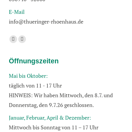
E-Mail
info@thueringer-rhoenhaus.de
Finden Sie uns auf:
Facebook
E-
page
Mail
opens
page
Öffnungszeiten
in
opens
new
in
Mai bis Oktober:
window
new
täglich von 11 - 17 Uhr
window
HINWEIS: Wir haben Mittwoch, den 8.7. und
Donnerstag, den 9.7.26 geschlossen.
Januar, Februar, April & Dezember:
Mittwoch bis Sonntag von 11 – 17 Uhr