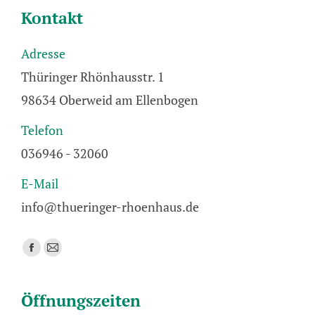
Kontakt
Adresse
Thüringer Rhönhausstr. 1
98634 Oberweid am Ellenbogen
Telefon
036946 - 32060
E-Mail
info@thueringer-rhoenhaus.de
Finden Sie uns auf:
Facebook
E-
page
Mail
opens
page
Öffnungszeiten
in
opens