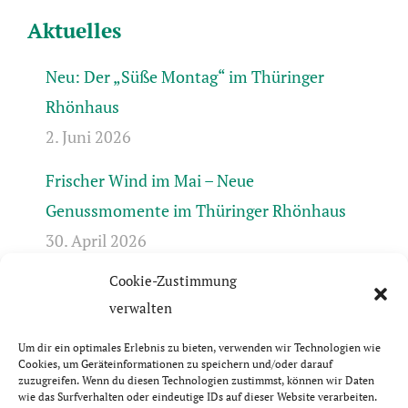
Aktuelles
Neu: Der „Süße Montag“ im Thüringer
Rhönhaus
2. Juni 2026
Frischer Wind im Mai – Neue
Genussmomente im Thüringer Rhönhaus
30. April 2026
Cookie-Zustimmung
Frühlingserwachen in der Rhön +++ Bis 17.4.
verwalten
geschlossen +++ April-Öffnungszeiten +++
31. März 2026
Um dir ein optimales Erlebnis zu bieten, verwenden wir Technologien wie
Cookies, um Geräteinformationen zu speichern und/oder darauf
zuzugreifen. Wenn du diesen Technologien zustimmst, können wir Daten
wie das Surfverhalten oder eindeutige IDs auf dieser Website verarbeiten.