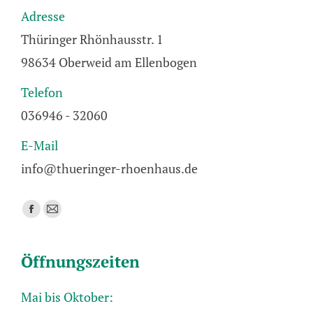
Adresse
Thüringer Rhönhausstr. 1
98634 Oberweid am Ellenbogen
Telefon
036946 - 32060
E-Mail
info@thueringer-rhoenhaus.de
Finden Sie uns auf:
Facebook
E-
page
Mail
opens
page
Öffnungszeiten
in
opens
new
in
Mai bis Oktober:
window
new