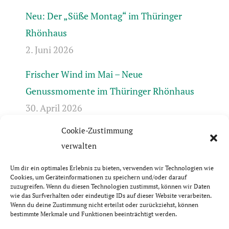
Neu: Der „Süße Montag“ im Thüringer
Rhönhaus
2. Juni 2026
Frischer Wind im Mai – Neue
Genussmomente im Thüringer Rhönhaus
30. April 2026
Cookie-Zustimmung
Frühlingserwachen in der Rhön +++ Bis 17.4.
verwalten
geschlossen +++ April-Öffnungszeiten +++
31. März 2026
Um dir ein optimales Erlebnis zu bieten, verwenden wir Technologien wie
Cookies, um Geräteinformationen zu speichern und/oder darauf
zuzugreifen. Wenn du diesen Technologien zustimmst, können wir Daten
wie das Surfverhalten oder eindeutige IDs auf dieser Website verarbeiten.
Wenn du deine Zustimmung nicht erteilst oder zurückziehst, können
bestimmte Merkmale und Funktionen beeinträchtigt werden.
© Thüringer Rhönhaus GbR | 2026