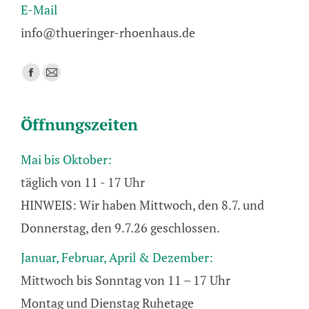
E-Mail
info@thueringer-rhoenhaus.de
Finden Sie uns auf:
Facebook
E-
page
Mail
opens
page
Öffnungszeiten
in
opens
new
in
Mai bis Oktober:
window
new
täglich von 11 - 17 Uhr
window
HINWEIS: Wir haben Mittwoch, den 8.7. und
Donnerstag, den 9.7.26 geschlossen.
Januar, Februar, April & Dezember:
Mittwoch bis Sonntag von 11 – 17 Uhr
Montag und Dienstag Ruhetage