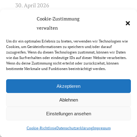
30. April 2026
Cookie-Zustimmung
Frühlingserwachen in der Rhön +++ Bis 17.4.
verwalten
geschlossen +++ April-Öffnungszeiten +++
31. März 2026
Um dir ein optimales Erlebnis zu bieten, verwenden wir Technologien wie
Cookies, um Geräteinformationen zu speichern und/oder darauf
zuzugreifen. Wenn du diesen Technologien zustimmst, können wir Daten
wie das Surfverhalten oder eindeutige IDs auf dieser Website verarbeiten.
Wenn du deine Zustimmung nicht erteilst oder zurückziehst, können
bestimmte Merkmale und Funktionen beeinträchtigt werden.
© Thüringer Rhönhaus GbR | 2026
Impressum & Datenschutzerklärung
Akzeptieren
Ablehnen
Einstellungen ansehen
Cookie-Richtlinie
Datenschutzerklärung
Impressum