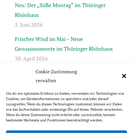
Neu: Der „Süße Montag“ im Thüringer
Rhönhaus
2. Juni 2026
Frischer Wind im Mai – Neue
Genussmomente im Thüringer Rhönhaus
30. April 2026
Cookie-Zustimmung
Frühlingserwachen in der Rhön +++ Bis 17.4.
verwalten
geschlossen +++ April-Öffnungszeiten +++
31. März 2026
Um dir ein optimales Erlebnis zu bieten, verwenden wir Technologien wie
Cookies, um Geräteinformationen zu speichern und/oder darauf
zuzugreifen. Wenn du diesen Technologien zustimmst, können wir Daten
wie das Surfverhalten oder eindeutige IDs auf dieser Website verarbeiten.
Wenn du deine Zustimmung nicht erteilst oder zurückziehst, können
bestimmte Merkmale und Funktionen beeinträchtigt werden.
© Thüringer Rhönhaus GbR | 2026