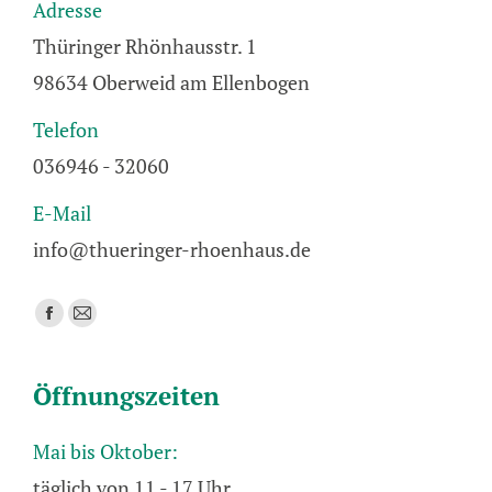
Adresse
Thüringer Rhönhausstr. 1
98634 Oberweid am Ellenbogen
Telefon
036946 - 32060
E-Mail
info@thueringer-rhoenhaus.de
Finden Sie uns auf:
Facebook
E-
page
Mail
opens
page
Öffnungszeiten
in
opens
new
in
Mai bis Oktober:
window
new
täglich von 11 - 17 Uhr