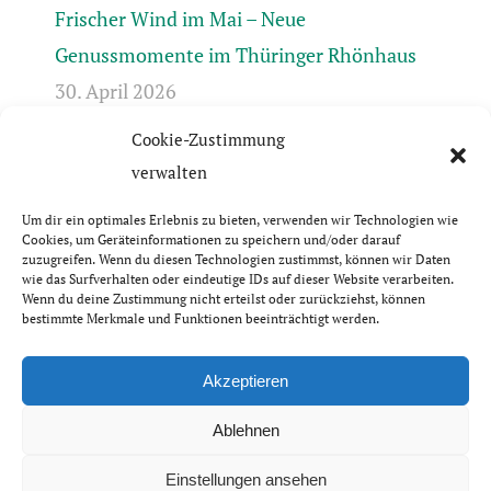
Frischer Wind im Mai – Neue
Genussmomente im Thüringer Rhönhaus
30. April 2026
Cookie-Zustimmung
Frühlingserwachen in der Rhön +++ Bis 17.4.
verwalten
geschlossen +++ April-Öffnungszeiten +++
31. März 2026
Um dir ein optimales Erlebnis zu bieten, verwenden wir Technologien wie
Cookies, um Geräteinformationen zu speichern und/oder darauf
zuzugreifen. Wenn du diesen Technologien zustimmst, können wir Daten
wie das Surfverhalten oder eindeutige IDs auf dieser Website verarbeiten.
Wenn du deine Zustimmung nicht erteilst oder zurückziehst, können
bestimmte Merkmale und Funktionen beeinträchtigt werden.
© Thüringer Rhönhaus GbR | 2026
Impressum & Datenschutzerklärung
Akzeptieren
Ablehnen
Einstellungen ansehen