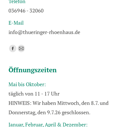
Telefon
036946 - 32060
E-Mail
info@thueringer-rhoenhaus.de
Finden Sie uns auf:
Facebook
E-
page
Mail
opens
page
Öffnungszeiten
in
opens
new
in
Mai bis Oktober:
window
new
täglich von 11 - 17 Uhr
window
HINWEIS: Wir haben Mittwoch, den 8.7. und
Donnerstag, den 9.7.26 geschlossen.
Januar, Februar, April & Dezember: