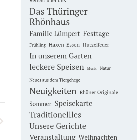
Bericht über uns
Das Thüringer
e
Rhönhaus
Familie Lümpert
Festtage
Haxen-Essen
Hutzelfeuer
Frühling
In unserem Garten
leckere Speisen
Natur
Musik
Neues aus dem Tiergehege
Neuigkeiten
Rhöner Originale
Speisekarte
Sommer
Traditionellles
Unsere Gerichte
Veranstaltung
Weihnachten