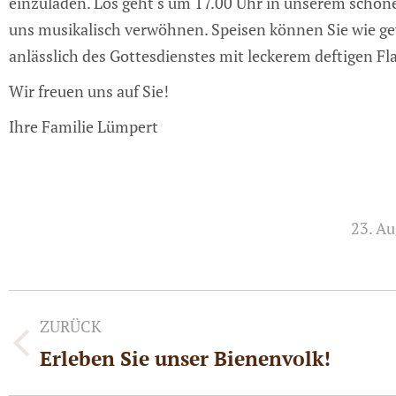
einzuladen. Los geht‘s um 17.00 Uhr in unserem schöne
uns musikalisch verwöhnen. Speisen können Sie wie g
anlässlich des Gottesdienstes mit leckerem deftigen 
Wir freuen uns auf Sie!
Ihre Familie Lümpert
23. A
Kommentarnavigation
ZURÜCK
Erleben Sie unser Bienenvolk!
Vorheriger
Beitrag: