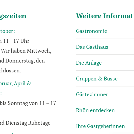
gszeiten
Weitere Informa
ktober:
Gastronomie
n 11 - 17 Uhr
Das Gasthaus
Wir haben Mittwoch,
und Donnerstag, den
Die Anlage
chlossen.
Gruppen & Busse
bruar, April &
:
Gästezimmer
bis Sonntag von 11 – 17
Rhön entdecken
d Dienstag Ruhetage
Ihre Gastgeberinnen