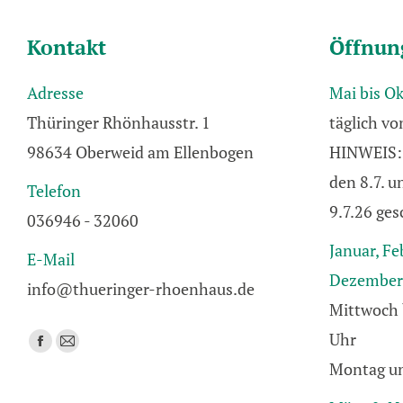
Kontakt
Öffnun
Adresse
Mai bis O
Thüringer Rhönhausstr. 1
täglich vo
98634 Oberweid am Ellenbogen
HINWEIS: 
den 8.7. 
Telefon
9.7.26 ges
036946 - 32060
Januar, Fe
E-Mail
Dezember
info@thueringer-rhoenhaus.de
Mittwoch 
Uhr
Finden Sie uns auf:
Facebook
E-
Montag un
page
Mail
opens
page