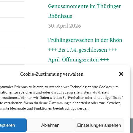
Genussmomente im Thüringer
Rhönhaus
30. April 2026
Frühlingserwachen in der Rhön
+++ Bis 17.4. geschlossen +++
April-Öffnungszeiten +++
31. März 2026
Cookie-Zustimmung verwalten
ptimales Erlebnis zu bieten, verwenden wir Technologien wie Cookies, um
mationen zu speichern und/oder darauf zuzugreifen. Wenn du diesen
 zustimmst, können wir Daten wie das Surfverhalten oder eindeutige IDs auf
te verarbeiten. Wenn du deine Zustimmung nicht erteilst oder zurückziehst,
immte Merkmale und Funktionen beeinträchtigt werden.
sum
Datenschutzerklärung
Cookie-Richtlinie (EU)
eptieren
Ablehnen
Einstellungen ansehen