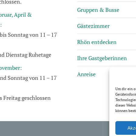
chlossen.
Gruppen & Busse
bruar, April &
:
Gästezimmer
bis Sonntag von 11 – 17
Rhön entdecken
d Dienstag Ruhetage
Ihre Gastgeberinnen
ovember:
Anreise
nd Sonntag von 11 – 17
Um dir ein o
Geräteinfor
s Freitag geschlossen
Technologien
dieser Websi
können best
Impres
Akz