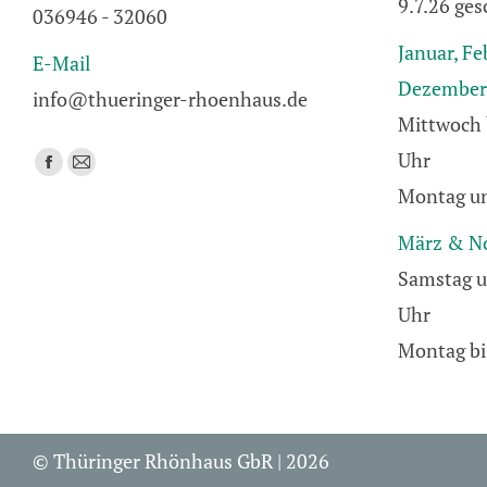
9.7.26 ges
036946 - 32060
Januar, Fe
E-Mail
Dezember
info@thueringer-rhoenhaus.de
Mittwoch 
Uhr
Finden Sie uns auf:
Facebook
E-
Montag un
page
Mail
opens
page
März & N
in
opens
Samstag u
new
in
Uhr
window
new
window
Montag bi
© Thüringer Rhönhaus GbR | 2026