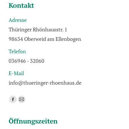
Kontakt
Adresse
Thüringer Rhönhausstr. 1
98634 Oberweid am Ellenbogen
Telefon
036946 - 32060
E-Mail
info@thueringer-rhoenhaus.de
Finden Sie uns auf:
Facebook
E-
page
Mail
opens
page
Öffnungszeiten
in
opens