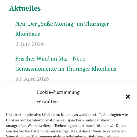
Aktuelles
Neu: Der „Süße Montag“ im Thüringer
Rhönhaus
2. Juni 2026
Frischer Wind im Mai – Neue
Genussmomente im Thüringer Rhönhaus
30. April 2026
Cookie-Zustimmung
Frühlingserwachen in der Rhön +++ Bis 17.4.
verwalten
geschlossen +++ April-Öffnungszeiten +++
31. März 2026
Um dir ein optimales Erlebnis zu bieten, verwenden wir Technologien wie
Cookies, um Geräteinformationen zu speichern und/oder darauf
zuzugreifen. Wenn du diesen Technologien zustimmst, können wir Daten
wie das Surfverhalten oder eindeutige IDs auf dieser Website verarbeiten.
Wenn du deine Zustimmung nicht erteilst oder zurückziehst, können