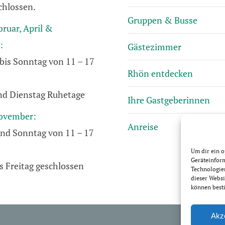
chlossen.
Gruppen & Busse
bruar, April &
:
Gästezimmer
bis Sonntag von 11 – 17
Rhön entdecken
d Dienstag Ruhetage
Ihre Gastgeberinnen
ovember:
Anreise
nd Sonntag von 11 – 17
Um dir ein o
Geräteinfor
s Freitag geschlossen
Technologien
dieser Websi
können best
Impres
Akz