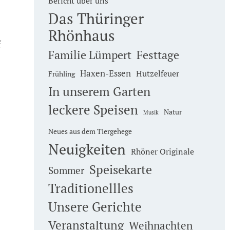
Bericht über uns
Das Thüringer
Rhönhaus
f
Familie Lümpert
Festtage
Haxen-Essen
Hutzelfeuer
Frühling
In unserem Garten
leckere Speisen
Natur
Musik
Neues aus dem Tiergehege
Neuigkeiten
Rhöner Originale
Speisekarte
Sommer
Traditionellles
Unsere Gerichte
Veranstaltung
Weihnachten