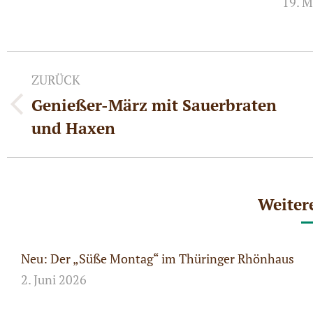
19. M
Kommentarnavigation
ZURÜCK
Genießer-März mit Sauerbraten
Vorheriger
und Haxen
Beitrag:
Weiter
Neu: Der „Süße Montag“ im Thüringer Rhönhaus
2. Juni 2026