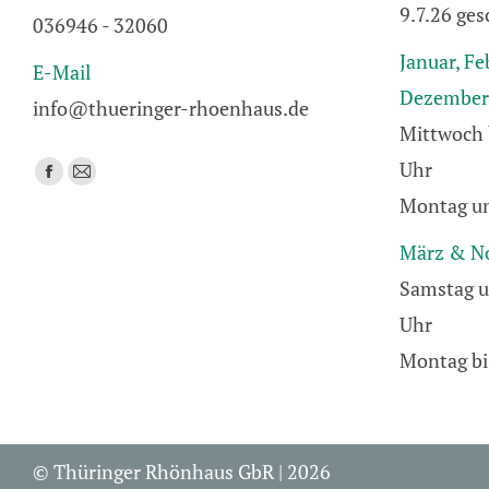
9.7.26 ges
036946 - 32060
Januar, Fe
E-Mail
Dezember
info@thueringer-rhoenhaus.de
Mittwoch 
Uhr
Finden Sie uns auf:
Facebook
E-
Montag un
page
Mail
opens
page
März & N
in
opens
Samstag u
new
in
Uhr
window
new
window
Montag bi
© Thüringer Rhönhaus GbR | 2026