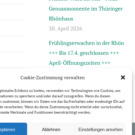
Genussmomente im Thüringer
Rhönhaus
30. April 2026
Frühlingserwachen in der Rhön
+++ Bis 17.4. geschlossen +++
April-Öffnungszeiten +++
31. März 2026
Cookie-Zustimmung verwalten
ptimales Erlebnis zu bieten, verwenden wir Technologien wie Cookies, um
mationen zu speichern und/oder darauf zuzugreifen. Wenn du diesen
 zustimmst, können wir Daten wie das Surfverhalten oder eindeutige IDs auf
te verarbeiten. Wenn du deine Zustimmung nicht erteilst oder zurückziehst,
immte Merkmale und Funktionen beeinträchtigt werden.
sum
Datenschutzerklärung
Cookie-Richtlinie (EU)
eptieren
Ablehnen
Einstellungen ansehen