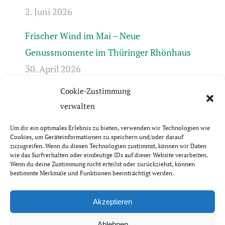
2. Juni 2026
Frischer Wind im Mai – Neue
Genussmomente im Thüringer Rhönhaus
30. April 2026
Cookie-Zustimmung
Frühlingserwachen in der Rhön +++ Bis 17.4.
verwalten
geschlossen +++ April-Öffnungszeiten +++
31. März 2026
Um dir ein optimales Erlebnis zu bieten, verwenden wir Technologien wie
Cookies, um Geräteinformationen zu speichern und/oder darauf
zuzugreifen. Wenn du diesen Technologien zustimmst, können wir Daten
wie das Surfverhalten oder eindeutige IDs auf dieser Website verarbeiten.
Wenn du deine Zustimmung nicht erteilst oder zurückziehst, können
bestimmte Merkmale und Funktionen beeinträchtigt werden.
© Thüringer Rhönhaus GbR | 2026
Impressum & Datenschutzerklärung
Akzeptieren
Ablehnen