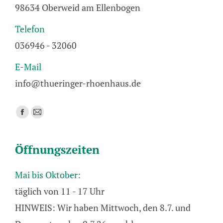
98634 Oberweid am Ellenbogen
Telefon
036946 - 32060
E-Mail
info@thueringer-rhoenhaus.de
Finden Sie uns auf:
Facebook
E-
page
Mail
opens
page
Öffnungszeiten
in
opens
new
in
Mai bis Oktober:
window
new
täglich von 11 - 17 Uhr
window
HINWEIS: Wir haben Mittwoch, den 8.7. und