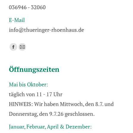
036946 - 32060
E-Mail
info@thueringer-rhoenhaus.de
Finden Sie uns auf:
Facebook
E-
page
Mail
opens
page
Öffnungszeiten
in
opens
new
in
Mai bis Oktober:
window
new
täglich von 11 - 17 Uhr
window
HINWEIS: Wir haben Mittwoch, den 8.7. und
Donnerstag, den 9.7.26 geschlossen.
Januar, Februar, April & Dezember: