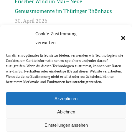
Frischer Wind im Mai – Neue
Genussmomente im Thüringer Rhönhaus
30. April 2026
Cookie-Zustimmung
Frühlingserwachen in der Rhön +++ Bis 17.4.
verwalten
geschlossen +++ April-Öffnungszeiten +++
31. März 2026
Um dir ein optimales Erlebnis zu bieten, verwenden wir Technologien wie
Cookies, um Geräteinformationen zu speichern und/oder darauf
zuzugreifen. Wenn du diesen Technologien zustimmst, können wir Daten
wie das Surfverhalten oder eindeutige IDs auf dieser Website verarbeiten.
Wenn du deine Zustimmung nicht erteilst oder zurückziehst, können
bestimmte Merkmale und Funktionen beeinträchtigt werden.
© Thüringer Rhönhaus GbR | 2026
Impressum & Datenschutzerklärung
Akzeptieren
Ablehnen
Einstellungen ansehen