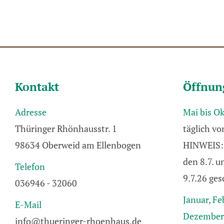
Kontakt
Öffnun
Adresse
Mai bis O
Thüringer Rhönhausstr. 1
täglich vo
98634 Oberweid am Ellenbogen
HINWEIS: 
den 8.7. 
Telefon
9.7.26 ges
036946 - 32060
Januar, Fe
E-Mail
Dezember
info@thueringer-rhoenhaus.de