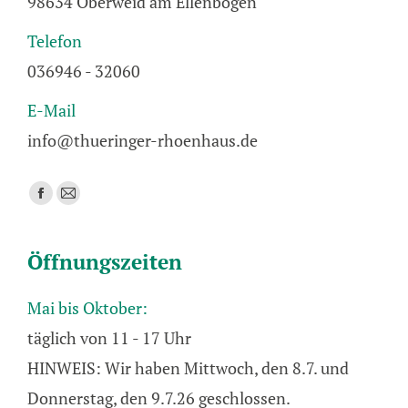
98634 Oberweid am Ellenbogen
Telefon
036946 - 32060
E-Mail
info@thueringer-rhoenhaus.de
Finden Sie uns auf:
Facebook
E-
page
Mail
opens
page
Öffnungszeiten
in
opens
new
in
Mai bis Oktober:
window
new
täglich von 11 - 17 Uhr
window
HINWEIS: Wir haben Mittwoch, den 8.7. und
Donnerstag, den 9.7.26 geschlossen.