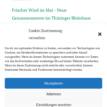
Frischer Wind im Mai – Neue
Genussmomente im Thüringer Rhönhaus
30. April 2026
Cookie-Zustimmung
Frühlingserwachen in der Rhön +++ Bis 17.4.
verwalten
geschlossen +++ April-Öffnungszeiten +++
Um dir ein optimales Erlebnis zu bieten, verwenden wir Technologien wie
31. März 2026
Cookies, um Geräteinformationen zu speichern und/oder darauf
zuzugreifen. Wenn du diesen Technologien zustimmst, können wir Daten
wie das Surfverhalten oder eindeutige IDs auf dieser Website verarbeiten.
Wenn du deine Zustimmung nicht erteilst oder zurückziehst, können
bestimmte Merkmale und Funktionen beeinträchtigt werden.
© Thüringer Rhönhaus GbR | 2026
Akzeptieren
Impressum & Datenschutzerklärung
Ablehnen
Einstellungen ansehen