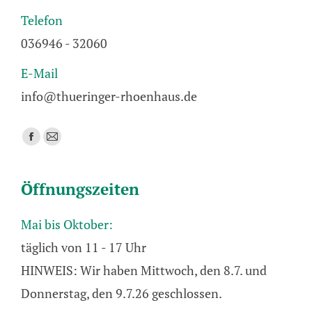
Telefon
036946 - 32060
E-Mail
info@thueringer-rhoenhaus.de
Finden Sie uns auf:
Facebook
E-
page
Mail
opens
page
Öffnungszeiten
in
opens
new
in
Mai bis Oktober:
window
new
täglich von 11 - 17 Uhr
window
HINWEIS: Wir haben Mittwoch, den 8.7. und
Donnerstag, den 9.7.26 geschlossen.